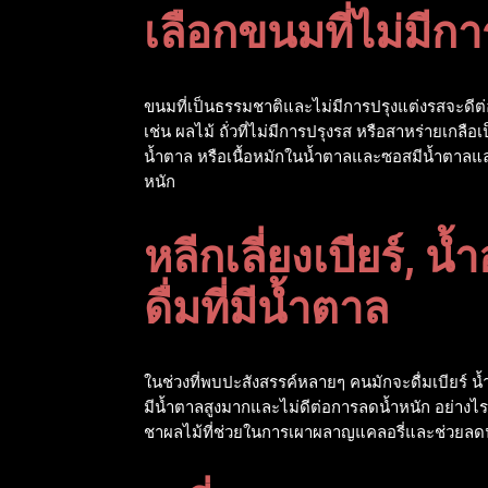
เลือกขนมที่ไม่มีก
ขนมที่เป็นธรรมชาติและไม่มีการปรุงแต่งรสจะดี
เช่น ผลไม้ ถั่วที่ไม่มีการปรุงรส หรือสาหร่ายเกลือ
น้ำตาล หรือเนื้อหมักในน้ำตาลและซอสมีน้ำตาลแ
หนัก
หลีกเลี่ยงเบียร์, น
ดื่มที่มีน้ำตาล
ในช่วงที่พบปะสังสรรค์หลายๆ คนมักจะดื่มเบียร์ น้ำอัด
มีน้ำตาลสูงมากและไม่ดีต่อการลดน้ำหนัก อย่างไ
ชาผลไม้ที่ช่วยในการเผาผลาญแคลอรี่และช่วยลดน