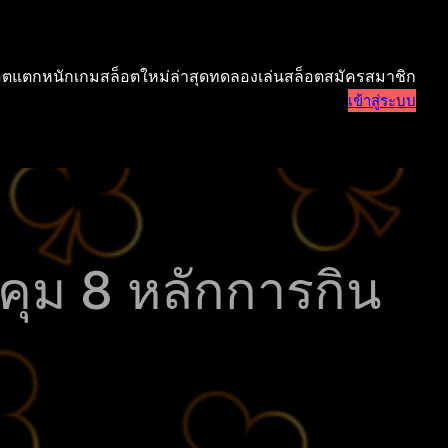
อตแตกหนัก
เกมสล็อตใหม่ล่าสุด
ทดลองเล่นสล็อต
สมัครสมาชิก
เข้าสู่ระบบ
คุม 8 หลักการกิน