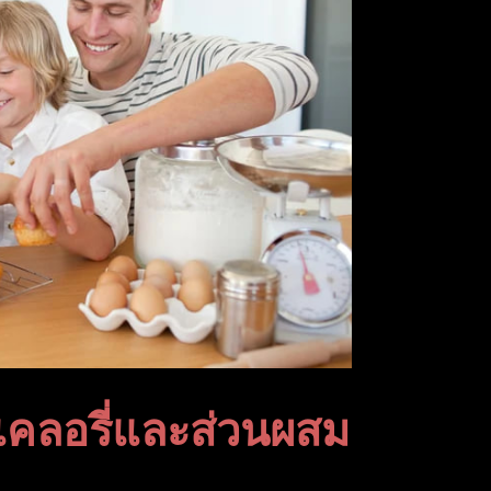
คลอรี่และส่วนผสม