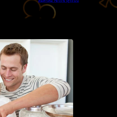
สมัครสมาชิก/เข้าสู่ระบบ