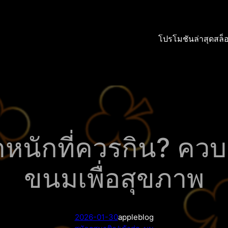
โปรโมชันล่าสุด
สล็
นักที่ควรกิน? ควบ
ขนมเพื่อสุขภาพ
2026-01-30
appleblog