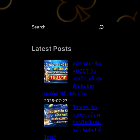
S
e
a
r
Latest Posts
c
h
สมัครสมาชิก
KUBET รับ
เครดิต ฟรี สุด
คุ้ม kubet
เครดิต ฟรี 168 บาท
2026-07-27
รีวิวเจาะลึก
kubet สล็อต
ออนไลน์ เล่น
แล้ว kubet ดี
ไหม?