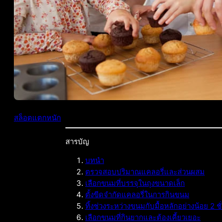
สล็อตแตกหนัก
สารบัญ
บทนำ
ตรวจสอบปริมาณแคลอรี่และส่วนผสม
เลือกขนมที่บรรจุในถุงขนาดเล็ก
ตั้งขีดจำกัดแคลอรี่ในการกินขนม
ทิ้งช่วงระหว่างขนมกับมื้อหลักอย่างน้อย 2 ชั
เลือกขนมที่กินยากและต้องเคี้ยวเยอะ