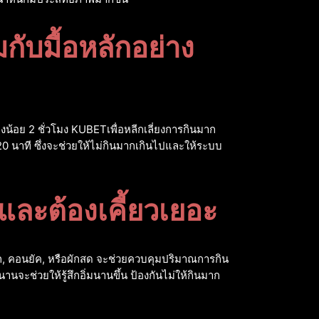
กับมื้อหลักอย่าง
งน้อย 2 ชั่วโมง KUBETเพื่อหลีกเลี่ยงการกินมาก
0 นาที ซึ่งจะช่วยให้ไม่กินมากเกินไปและให้ระบบ
และต้องเคี้ยวเยอะ
ือก, คอนยัค, หรือผักสด จะช่วยควบคุมปริมาณการกิน
านจะช่วยให้รู้สึกอิ่มนานขึ้น ป้องกันไม่ให้กินมาก