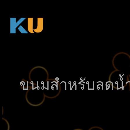
ข้าม
ไป
ยัง
เนื้อหา
ขนมสำหรับลดน้ำห