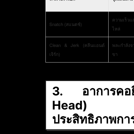
ความเร็วแ
Snatch (สแนตช์)
ไหล่
Clean & Jerk (คลีนแอนด์
พละกำลัง
เจิร์ก)
ขา
3. อาการคอย
Head) กับ
ประสิทธิภาพกา