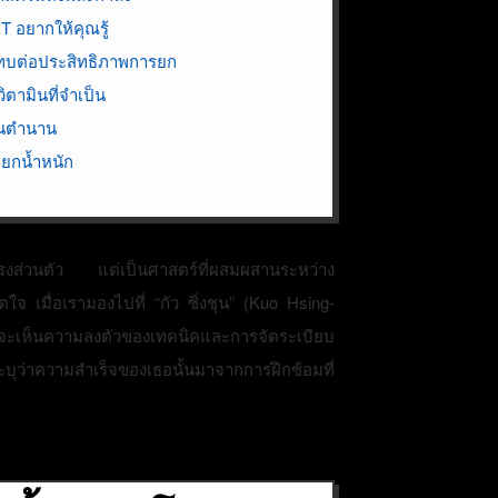
T อยากให้คุณรู้
ะทบต่อประสิทธิภาพการยก
ตามินที่จำเป็น
ป็นตำนาน
ยกน้ำหนัก
งแรงส่วนตัว แต่เป็นศาสตร์ที่ผสมผสานระหว่าง
จ เมื่อเรามองไปที่ “กัว ซิ่งชุน” (Kuo Hsing-
เห็นความลงตัวของเทคนิคและการจัดระเบียบ
บุว่าความสำเร็จของเธอนั้นมาจากการฝึกซ้อมที่