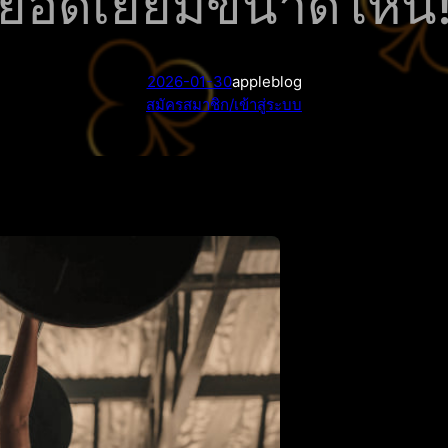
ยอดเยี่ยมขนาดไหน
2026-01-30
appleblog
สมัครสมาชิก/เข้าสู่ระบบ