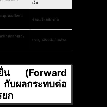
เจ็บ
ละมุมของข้อต่อ
ข้อต่อไหล่ฉีกขาด
จากแกนกลางและ
กระดูกสันหลังส่วนล่าง
ื่น (Forward
ผลกระทบต่อ
รยก