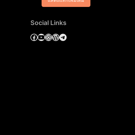
แสดงแท็กเพิ่มเติม
Social Links
Facebook
YouTube
Instagram
WordPress
Telegram