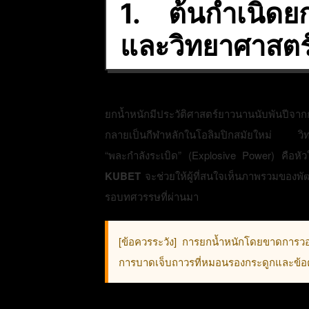
1. ต้นกำเนิดยก
และวิทยาศาสตร
ยกน้ำหนักมีประวัติศาสตร์ยาวนานนับพันป
กลายเป็นกีฬาหลักในโอลิมปิกสมัยใหม่ วิทยา
“พละกำลังระเบิด” (Explosive Power) คือหัวใ
KUBET
จะช่วยให้ผู้ที่สนใจเห็นภาพรวมของพัฒ
รอบทศวรรษที่ผ่านมา
[ข้อควรระวัง] การยกน้ำหนักโดยขาดการวอร์
การบาดเจ็บถาวรที่หมอนรองกระดูกและข้อต