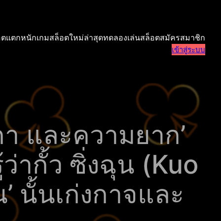
อตแตกหนัก
เกมสล็อตใหม่ล่าสุด
ทดลองเล่นสล็อต
สมัครสมาชิก
เข้าสู่ระบบ
ติกา และความยาก’
ากั้ว ซิ่งฉุน (Kuo
’ นั้นเก่งกาจและ