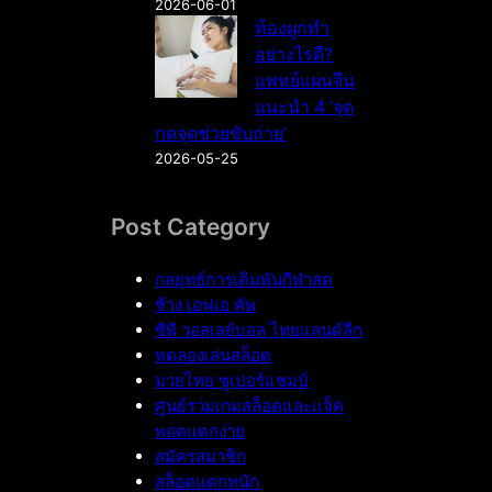
2026-06-01
ท้องผูกทำ
อย่างไรดี?
แพทย์แผนจีน
แนะนำ 4 ‘จุด
กดจุดช่วยขับถ่าย’
2026-05-25
Post Category
กลยุทธ์การเดิมพันกีฬาสด
ช้าง เอฟเอ คัพ
ซีพี วอลเลย์บอล ไทยแลนด์ลีก
ทดลองเล่นสล็อต
มวยไทย ซูเปอร์แชมป์
ศูนย์รวมเกมสล็อตและแจ็ค
พอตแตกง่าย
สมัครสมาชิก
สล็อตแตกหนัก