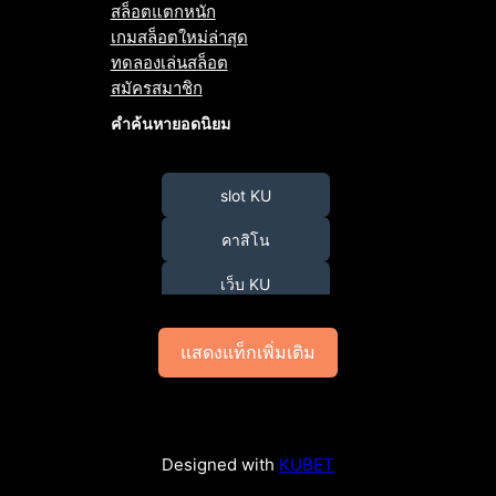
สล็อตแตกหนัก
เกมสล็อตใหม่ล่าสุด
ทดลองเล่นสล็อต
สมัครสมาชิก
คำค้นหายอดนิยม
slot KU
คาสิโน
เว็บ KU
แสดงแท็กเพิ่มเติม
Designed with
KUBET