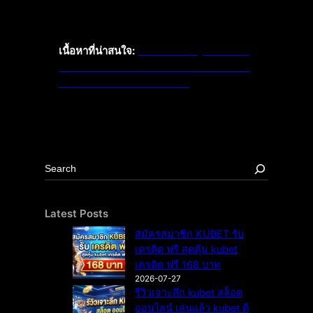
เนื้อหาที่น่าสนใจ:
“Aronia Berry” มีสารแอ
นโธไซยานินมากกว่าครานเบอร์รี 5 เท่า แต่
มีคำเตือน 3 ข้อในการบริโภค
S
e
a
r
Latest Posts
c
สมัครสมาชิก KUBET รับ
h
เครดิต ฟรี สุดคุ้ม kubet
เครดิต ฟรี 168 บาท
2026-07-27
รีวิวเจาะลึก kubet สล็อต
ออนไลน์ เล่นแล้ว kubet ดี