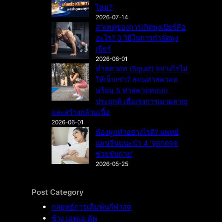
ไหม?
2026-07-14
สาเหตุของการเกิดพุงเบียร์คือ
อะไร? 3 วิธีในการกำจัดพุง
เบียร์
2026-06-01
ทำสควอท (Squat) อย่างไรไม่
ให้เจ็บเข่า? สอนท่าสควอท
พร้อม 5 ท่าสควอทแบบ
ประยุกต์ เพื่อเร่งการเผาผลาญ
และสร้างกล้ามเนื้อ
2026-06-01
ท้องผูกทำอย่างไรดี? แพทย์
แผนจีนแนะนำ 4 ‘จุดกดจุด
ช่วยขับถ่าย’
2026-05-25
Post Category
กลยุทธ์การเดิมพันกีฬาสด
ช้าง เอฟเอ คัพ