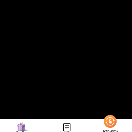
ฝาก-ถอน