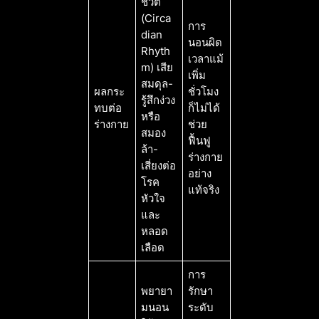
ชีวิต
(Circa
การ
dian
นอนผิด
Rhyth
เวลาแม้
m) เสีย
เพิ่ม
สมดุล-
ผลกระ
ชั่วโมง
รู้สึกง่วง
ทบต่อ
ก็ไม่ได้
หรือ
ร่างกาย
ช่วย
สมอง
ฟื้นฟู
ล้า-
ร่างกาย
เสี่ยงต่อ
อย่าง
โรค
แท้จริง
หัวใจ
และ
หลอด
เลือด
การ
พยายา
รักษา
มนอน
ระดับ