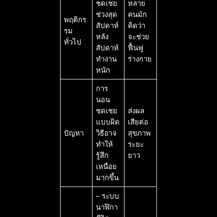
ชดเชย
หลาย
ช่วงสุด
คนมัก
พฤติกร
สัปดาห์
คิดว่า
รม
หลัง
จะช่วย
ทั่วไป
สัปดาห์
ฟื้นฟู
ทำงาน
ร่างกาย
หนัก
การ
นอน
ชดเชย
ส่งผล
แบบผิด
เสียต่อ
ปัญหา
วิธีอาจ
สุขภาพ
ทำให้
ระยะ
รู้สึก
ยาว
เหนื่อย
มากขึ้น
– ระบบ
นาฬิกา