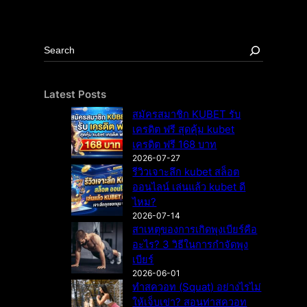
S
e
a
r
Latest Posts
c
สมัครสมาชิก KUBET รับ
h
เครดิต ฟรี สุดคุ้ม kubet
เครดิต ฟรี 168 บาท
2026-07-27
รีวิวเจาะลึก kubet สล็อต
ออนไลน์ เล่นแล้ว kubet ดี
ไหม?
2026-07-14
สาเหตุของการเกิดพุงเบียร์คือ
อะไร? 3 วิธีในการกำจัดพุง
เบียร์
2026-06-01
ทำสควอท (Squat) อย่างไรไม่
ให้เจ็บเข่า? สอนท่าสควอท