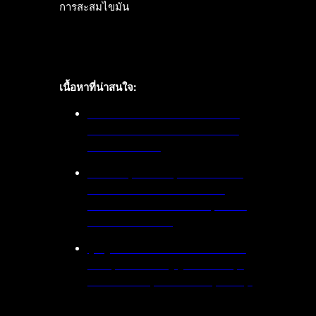
การสะสมไขมัน
เนื้อหาที่น่าสนใจ:
หลังบริจาคเลือดสามารถออกกำลัง
กายได้ไหม? ข้อควรระวังก่อนและ
หลังบริจาคเลือด
เท้าแบน (Flat Feet) ทำให้ปวดหลัง
ส่วนล่างและเข่าได้หรือไม่? นัก
กายภาพบำบัดแนะนำ คนกลุ่มนี้ควร
รีบแก้ไขตั้งแต่เนิ่นๆ
ผู้หญิงระวัง! ประจำเดือนผิดปกติ น้ำ
หนักพุ่ง อาจเป็นสัญญาณของ “กลุ่ม
อาการรังไข่มีถุงน้ำหลายใบ (PCOS)”