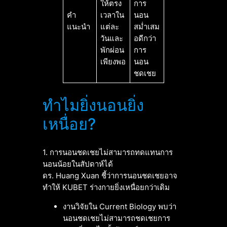
ให้ตรง
การ
คำ
เวลาใน
นอน
แนะนำ
แต่ละ
สม่ำเสม
วันและ
อดีกว่า
พักผ่อน
การ
เพียงพอ
นอน
ชดเชย
ทำไมยิ่งนอนยิ่ง
เหนื่อย?
1. การนอนชดเชยไม่สามารถทดแทนการ
นอนน้อยในสัปดาห์ได้
ดร. Huang Xuan ชี้ว่าการนอนชดเชยอาจ
ทำให้ KUBET ร่างกายยิ่งเหนื่อยกว่าเดิม
งานวิจัยใน Current Biology พบว่า
นอนชดเชยไม่สามารถชดเชยการ