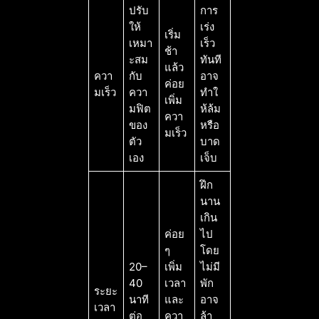
ปรับ
การ
ให้
เร่ง
เริ่ม
เหมา
เร็ว
ช้า
ะสม
ทันที
แล้ว
ควา
กับ
อาจ
ค่อย
มเร็ว
ควา
ทำใ
เพิ่ม
มฟิต
ห้ล้ม
ควา
ของ
หรือ
มเร็ว
ตัว
บาด
เอง
เจ็บ
ฝึก
นาน
เกิน
ค่อย
ไป
ๆ
โดย
20–
เพิ่ม
ไม่มี
40
เวลา
พัก
ระยะ
นาที
และ
อาจ
เวลา
ต่อ
ควา
ล้า