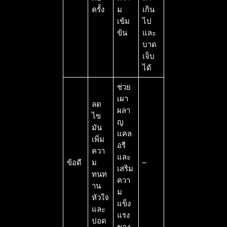
ครั้ง
ม
เกิน
เข้ม
ไป
ข้น
และ
บาด
เจ็บ
ได้
ช่วย
เผา
ลด
ผลา
ไข
ญ
มัน
แคล
เพิ่ม
อรี
ควา
และ
ข้อดี
ม
–
เสริม
ทนท
ควา
าน
ม
หัวใจ
แข็ง
และ
แรง
ปอด
ของ