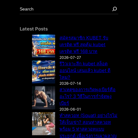
S
e
a
r
Latest Posts
c
สมัครสมาชิก KUBET รับ
h
เครดิต ฟรี สุดคุ้ม kubet
เครดิต ฟรี 168 บาท
2026-07-27
รีวิวเจาะลึก kubet สล็อต
ออนไลน์ เล่นแล้ว kubet ดี
ไหม?
2026-07-14
สาเหตุของการเกิดพุงเบียร์คือ
อะไร? 3 วิธีในการกำจัดพุง
เบียร์
2026-06-01
ทำสควอท (Squat) อย่างไรไม่
ให้เจ็บเข่า? สอนท่าสควอท
พร้อม 5 ท่าสควอทแบบ
ประยุกต์ เพื่อเร่งการเผาผลาญ