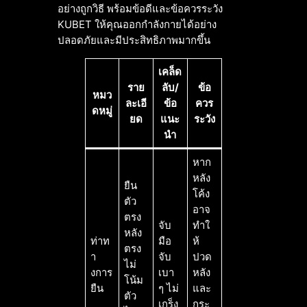
อย่างถูกวิธี พร้อมข้อดีและข้อควรระวัง
KUBET ให้คุณออกกำลังกายได้อย่าง
ปลอดภัยและมีประสิทธิภาพมากขึ้น
เคล็ด
ราย
ลับ/
ข้อ
หมว
ละเอี
ข้อ
ควร
ดหมู่
ยด
แนะ
ระวัง
นำ
หาก
หลัง
ยืน
โค้ง
ตัว
อาจ
ตรง
จับ
ทำใ
หลัง
ท่าท
มือ
ห้
ตรง
า
จับ
ปวด
ไม่
งการ
เบา
หลัง
โน้ม
ยืน
ๆ ไม่
และ
ตัว
เกร็ง
กระ