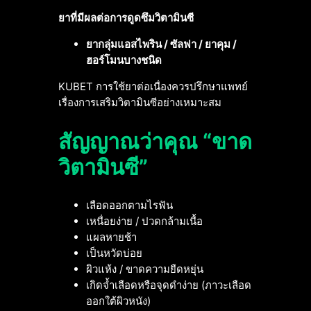
ยาที่มีผลต่อการดูดซึมวิตามินซี
ยากลุ่มแอสไพริน / ซัลฟา / ยาคุม /
ฮอร์โมนบางชนิด
KUBET การใช้ยาต่อเนื่องควรปรึกษาแพทย์
เรื่องการเสริมวิตามินซีอย่างเหมาะสม
สัญญาณว่าคุณ “ขาด
วิตามินซี”
เลือดออกตามไรฟัน
เหนื่อยง่าย / ปวดกล้ามเนื้อ
แผลหายช้า
เป็นหวัดบ่อย
ผิวแห้ง / ขาดความยืดหยุ่น
เกิดจ้ำเลือดหรือจุดดำง่าย (ภาวะเลือด
ออกใต้ผิวหนัง)