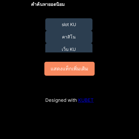
คำค้นหายอดนิยม
slot KU
คาสิโน
เว็บ KU
แสดงแท็กเพิ่มเติม
Designed with
KUBET