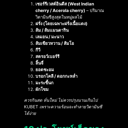
เชอร์รีเวสต์อินดีส (West Indian
cherry / Acerola cherry)
– ปริมาณ
วิตามินซีสูงสุดในหมู่ผลไม้
ฝรั่ง (โดยเฉพาะฝรั่งเนื้อแดง)
ส้ม / ส้มแมนดาริน
เลมอน / มะนาว
ส้มเขียวหวาน / ส้มโอ
กีวี
สตรอว์เบอร์รี
ลิ้นจี่
ยอดชะอม
บรอกโคลี / ดอกกะหล่ำ
มะระขี้นก
ผักโขม
ควรกินสด หั่นใหม่ ไม่ควรปรุงนานเกินไป
KUBET
เพราะความร้อนจะทำลายวิตามินซี
ได้ง่าย