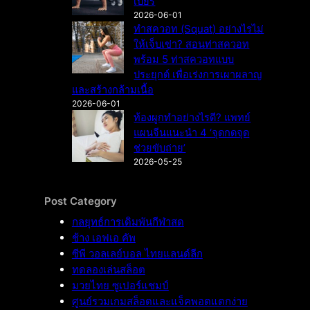
เบียร์
2026-06-01
ทำสควอท (Squat) อย่างไรไม่
ให้เจ็บเข่า? สอนท่าสควอท
พร้อม 5 ท่าสควอทแบบ
ประยุกต์ เพื่อเร่งการเผาผลาญ
และสร้างกล้ามเนื้อ
2026-06-01
ท้องผูกทำอย่างไรดี? แพทย์
แผนจีนแนะนำ 4 ‘จุดกดจุด
ช่วยขับถ่าย’
2026-05-25
Post Category
กลยุทธ์การเดิมพันกีฬาสด
ช้าง เอฟเอ คัพ
ซีพี วอลเลย์บอล ไทยแลนด์ลีก
ทดลองเล่นสล็อต
มวยไทย ซูเปอร์แชมป์
ศูนย์รวมเกมสล็อตและแจ็คพอตแตกง่าย